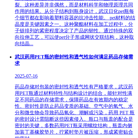
裂。这种差异并非偶然，而是材料科学和物理原理共同
作用的结果。从分子结构到瓶身设计，武汉日化pet瓶每
个细节都在影响着塑料容器的抗冲击性能。 pet材料的结
晶度是关键因素之一。这种聚酯材料在加工过程中，分
子链排列的紧密程度决定了产品的韧性。通过特殊的双
向拉伸工艺，可以使pet分子形成网状交联结构，这种取
向结晶...
武汉药用PET瓶的密封性和透气性如何满足药品存储需
求
2025-07-16
药品存储对包装的密封性和透气性有严格要求，武汉药
用PET瓶通过材料特性与结构设计的结合，能针对性满
足不同药品的存储需求，保障药品在有效期内的稳定
性。 ​ 密封性是防止药品变质的基础。空气中的氧气、水
分和微生物会导致药品氧化、潮解或污染，药用 PET 瓶
的密封设计需阻断这些因素侵入。瓶口与瓶盖的配合是
密封的关键，多数药用PET瓶采用螺纹结构，瓶盖内侧
加装丁基橡胶垫片，拧紧时垫片被压缩，形成紧密贴合