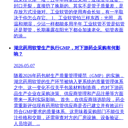
封口开裂，直接扔了换新的。其实不是管子质量差，是
存放方式没做对。工业软管的使用寿命长短，有一半取
决于你怎么存它。 1、工业软管怕三样东西：光照、高
温和潮湿，少沾一样都能多用半年‌ 工业软管不管是铝管
还是塑管，长期暴露在阳光下都会加速老化。铝管表面
的涂...
湖北药用软管生产执行GMP，对下游药企采购有何影
响？
2026-05-07
随着2026年药包材生产质量管理规范（GMP）的实施，
湖北药用软管的生产环节被纳入更系统的质量管理体系
之中。这一变化不仅关乎包装材料制造商，也对下游药
品生产企业在采购决策、供应商管理和产品注册等方面
带来一系列实际影响。 首先，在供应商筛选阶段，药企
需重新评估现有药用软管供应商是否已建立并有效运行
符合GMP要求的质量体系。这意味着采购部门不能仅关
注价格和交期，还需审查对方的厂房设施、设备验证、
人员培训、...