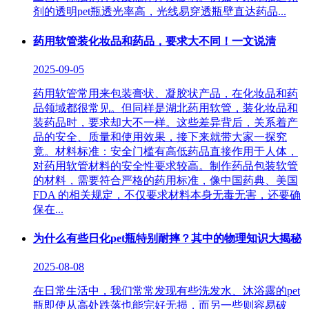
剂的透明pet瓶透光率高，光线易穿透瓶壁直达药品...
药用软管装化妆品和药品，要求大不同！一文说清
2025-09-05
药用软管常用来包装膏状、凝胶状产品，在化妆品和药
品领域都很常见。但同样是湖北药用软管，装化妆品和
装药品时，要求却大不一样。这些差异背后，关系着产
品的安全、质量和使用效果，接下来就带大家一探究
竟。​ 材料标准：安全门槛有高低​ 药品直接作用于人体，
对药用软管材料的安全性要求较高。制作药品包装软管
的材料，需要符合严格的药用标准，像中国药典、美国
FDA 的相关规定，不仅要求材料本身无毒无害，还要确
保在...
为什么有些日化pet瓶特别耐摔？其中的物理知识大揭秘
2025-08-08
在日常生活中，我们常常发现有些洗发水、沐浴露的pet
瓶即使从高处跌落也能完好无损，而另一些则容易破