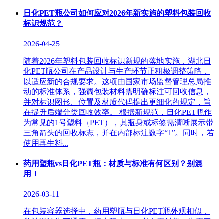
日化PET瓶公司如何应对2026年新实施的塑料包装回收
标识规范？
2026-04-25
随着2026年塑料包装回收标识新规的落地实施，湖北日
化PET瓶公司在产品设计与生产环节正积极调整策略，
以适应新的合规要求。这项由国家市场监督管理总局推
动的标准体系，强调包装材料需明确标注可回收信息，
并对标识图形、位置及材质代码提出更细化的规定，旨
在提升后端分类回收效率。 根据新规范，日化PET瓶作
为常见的1号塑料（PET），其瓶身或标签需清晰展示带
三角箭头的回收标志，并在内部标注数字“1”。同时，若
使用再生料...
药用塑瓶vs日化PET瓶：材质与标准有何区别？别混
用！
2026-03-11
在包装容器选择中，药用塑瓶与日化PET瓶外观相似，