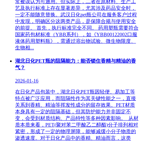
常被误认为可通用。但实际上，二者在原材料、生产工
艺及执行标准上存在显著差异，尤其涉及药品安全时，
一定不能随意替换。武汉日化pet瓶公司在服务客户过程
中发现，明确区分这两类产品，是保障合规与使用安全
的前提。 首先，执行标准完全不同。 药用塑瓶需要符合
国家药包材标准（YBB系列），如《YBB00122002口服
液体药用塑料瓶》，需通过溶出物试验、微生物限度、
生物相...
湖北日化PET瓶的阻隔能力：能否锁住香精与精油的香
气？
2026-01-16
在日化产品包装中，湖北日化PET瓶因轻便、易加工等
特点被广泛应用，而阻隔性作为其关键性能之一，直接
关系到香精、精油等挥发性成分的留存效果。PET材质
本身具有一定的阻隔基础，但其防护能力并非固定不
变，会受到材质结构、产品特性等多种因素影响。​ 从材
质本质来看，PET(聚对苯二甲酸乙二醇酯)分子排列相对
紧密，形成了一定的物理屏障，能够减缓小分子物质的
渗透速度。对于日化产品中的香精、精油而言，这类