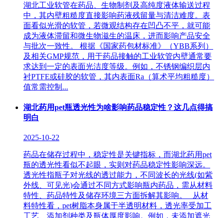
湖北工业软管在药品、生物制剂及高纯度液体输送过程
中，其内壁粗糙度直接影响药液残留量与清洁难度。表
面看似光滑的软管，若微观结构存在凹凸不平，就可能
成为液体滞留和微生物滋生的温床，进而影响产品安全
与批次一致性。 根据《国家药包材标准》（YBB系列）
及相关GMP规范，用于药品接触的工业软管内壁通常要
求达到一定的表面光洁度等级。例如，不锈钢编织层内
衬PTFE或硅胶的软管，其内表面Ra（算术平均粗糙度）
值常需控制...
湖北药用pet瓶透光性为啥影响药品稳定性？这几点得搞
明白
2025-10-22
药品在储存过程中，稳定性是关键指标，而湖北药用pet
瓶的透光性看似不起眼，实则对药品稳定性影响深远。
透光性指瓶子对光线的透过能力，不同波长的光线(如紫
外线、可见光)会通过不同方式影响瓶内药品，需从材料
特性、药品特性及储存环境三方面拆解其影响。 从材
料特性看，pet树脂本身属于半透明材料，透光率受加工
工艺、添加剂种类及瓶体厚度影响。例如，未添加遮光