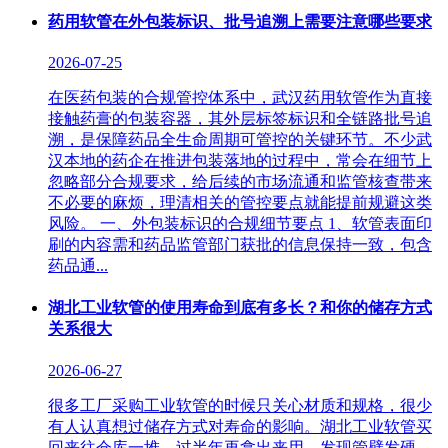
药用软管在外包装标识、批号追溯上需要注意哪些要求
2026-07-25
在医药包装的合规管控体系中，武汉药用软管作为直接
接触药膏的包装容器，其外层标签标识和全链路批号追
溯，是保障药品全生命周期可管控的关键环节。不少武
汉本地的药企在推进包装落地的过程中，常会在细节上
忽略部分合规要求，给后续的市场流通和监管核查带来
不必要的麻烦，理清相关的管控要点就能提前规避这类
风险。 一、外包装标识的合规细节要点 1、软管表面印
刷的内容需和药品监管部门获批的信息保持一致，包含
药品通...
湖北工业软管的使用寿命到底有多长？和你的储存方式
关系很大
2026-06-27
很多工厂采购工业软管的时候只关心材质和规格，很少
有人认真想过储存方式对寿命的影响。湖北工业软管买
回来往仓库一堆，过半年再拿出来用，发现管壁发硬、