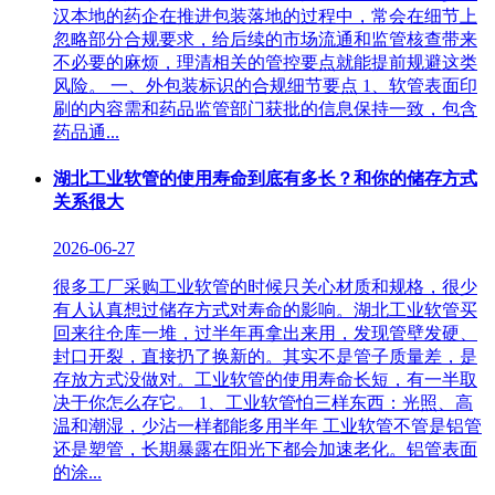
汉本地的药企在推进包装落地的过程中，常会在细节上
忽略部分合规要求，给后续的市场流通和监管核查带来
不必要的麻烦，理清相关的管控要点就能提前规避这类
风险。 一、外包装标识的合规细节要点 1、软管表面印
刷的内容需和药品监管部门获批的信息保持一致，包含
药品通...
湖北工业软管的使用寿命到底有多长？和你的储存方式
关系很大
2026-06-27
很多工厂采购工业软管的时候只关心材质和规格，很少
有人认真想过储存方式对寿命的影响。湖北工业软管买
回来往仓库一堆，过半年再拿出来用，发现管壁发硬、
封口开裂，直接扔了换新的。其实不是管子质量差，是
存放方式没做对。工业软管的使用寿命长短，有一半取
决于你怎么存它。 1、工业软管怕三样东西：光照、高
温和潮湿，少沾一样都能多用半年‌ 工业软管不管是铝管
还是塑管，长期暴露在阳光下都会加速老化。铝管表面
的涂...