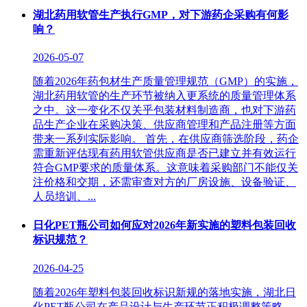
湖北药用软管生产执行GMP，对下游药企采购有何影
响？
2026-05-07
随着2026年药包材生产质量管理规范（GMP）的实施，
湖北药用软管的生产环节被纳入更系统的质量管理体系
之中。这一变化不仅关乎包装材料制造商，也对下游药
品生产企业在采购决策、供应商管理和产品注册等方面
带来一系列实际影响。 首先，在供应商筛选阶段，药企
需重新评估现有药用软管供应商是否已建立并有效运行
符合GMP要求的质量体系。这意味着采购部门不能仅关
注价格和交期，还需审查对方的厂房设施、设备验证、
人员培训、...
日化PET瓶公司如何应对2026年新实施的塑料包装回收
标识规范？
2026-04-25
随着2026年塑料包装回收标识新规的落地实施，湖北日
化PET瓶公司在产品设计与生产环节正积极调整策略，