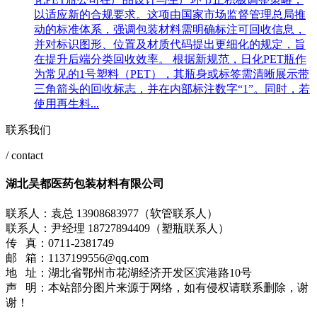
以适应新的合规要求。这项由国家市场监督管理总局推
动的标准体系，强调包装材料需明确标注可回收信息，
并对标识图形、位置及材质代码提出更细化的规定，旨
在提升后端分类回收效率。 根据新规范，日化PET瓶作
为常见的1号塑料（PET），其瓶身或标签需清晰展示带
三角箭头的回收标志，并在内部标注数字“1”。同时，若
使用再生料...
联系我们
/ contact
湖北吴都医药包装材料有限公司
联系人：袁总 13908683977（软管联系人）
联系人：尹经理 18727894409（塑瓶联系人）
传 真：0711-2381749
邮 箱：1137199556@qq.com
地 址：湖北省鄂州市花湖经济开发区滨港路10号
声 明：本站部分图片来源于网络，如有侵权请联系删除，谢
谢！