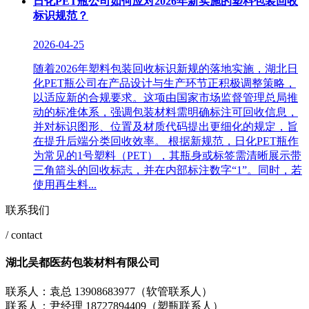
日化PET瓶公司如何应对2026年新实施的塑料包装回收
标识规范？
2026-04-25
随着2026年塑料包装回收标识新规的落地实施，湖北日
化PET瓶公司在产品设计与生产环节正积极调整策略，
以适应新的合规要求。这项由国家市场监督管理总局推
动的标准体系，强调包装材料需明确标注可回收信息，
并对标识图形、位置及材质代码提出更细化的规定，旨
在提升后端分类回收效率。 根据新规范，日化PET瓶作
为常见的1号塑料（PET），其瓶身或标签需清晰展示带
三角箭头的回收标志，并在内部标注数字“1”。同时，若
使用再生料...
联系我们
/ contact
湖北吴都医药包装材料有限公司
联系人：袁总 13908683977（软管联系人）
联系人：尹经理 18727894409（塑瓶联系人）