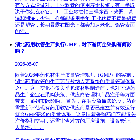
存放方式没做对。工业软管的使用寿命长短，有一半取
决于你怎么存它。 1、工业软管怕三样东西：光照、高
温和潮湿，少沾一样都能多用半年‌ 工业软管不管是铝管
还是塑管，长期暴露在阳光下都会加速老化。铝管表面
的涂...
湖北药用软管生产执行GMP，对下游药企采购有何影
响？
2026-05-07
随着2026年药包材生产质量管理规范（GMP）的实施，
湖北药用软管的生产环节被纳入更系统的质量管理体系
之中。这一变化不仅关乎包装材料制造商，也对下游药
品生产企业在采购决策、供应商管理和产品注册等方面
带来一系列实际影响。 首先，在供应商筛选阶段，药企
需重新评估现有药用软管供应商是否已建立并有效运行
符合GMP要求的质量体系。这意味着采购部门不能仅关
注价格和交期，还需审查对方的厂房设施、设备验证、
人员培训、...