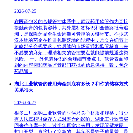
2026-07-25
在医药包装的合规管控体系中，武汉药用软管作为直接
接触药膏的包装容器，其外层标签标识和全链路批号追
溯，是保障药品全生命周期可管控的关键环节。不少武
汉本地的药企在推进包装落地的过程中，常会在细节上
忽略部分合规要求，给后续的市场流通和监管核查带来
不必要的麻烦，理清相关的管控要点就能提前规避这类
风险。 一、外包装标识的合规细节要点 1、软管表面印
刷的内容需和药品监管部门获批的信息保持一致，包含
药品通...
湖北工业软管的使用寿命到底有多长？和你的储存方式
关系很大
2026-06-27
很多工厂采购工业软管的时候只关心材质和规格，很少
有人认真想过储存方式对寿命的影响。湖北工业软管买
回来往仓库一堆，过半年再拿出来用，发现管壁发硬、
封口开裂，直接扔了换新的。其实不是管子质量差，是