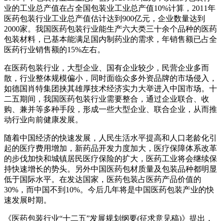
业的工业总产值在占全国包装业工业总产值10%计算，2011年
医药包装行业工业总产值估计达到900亿元，企业数量达到
2000家。我国医药包装行业能生产六大类三十余个品种的医药
包装材料，已基本能满足国内制药业的需求，年销售额已占全
医药行业销售额的15%左右。
在医药包装行业，大型企业、国有企业较少，民营企业多而
散，行业整体规模偏小，同时面临众多外资品牌的市场侵入，
如德国肖特集团挟其雄厚技术经济实力大举进入中国市场。十
二五期间，我国医药包装行业需要整合，通过企业联合、收
购、兼并等多种手段，形成一些大型企业、联合企业，从而推
动行业向前健康发展。
随着中国经济的快速发展，人民生活水平提高和人口老龄化引
起的医疗费用增加，新药品开发力度加大，医疗保障体系改革
的步伐加快和城镇居民医疗保险的扩大，医药工业将会继续保
持快速增长的势头。另外中国医药包材质量及包装品种都明显
低于国际水平。在发达国家，医药包装占医药产品价值的
30%，而中国不到10%。今后几年将是中国医药包装产业的快
速发展时期。
《医药包装行业“十二五”发展规划纲要(征求意见稿)》提出，