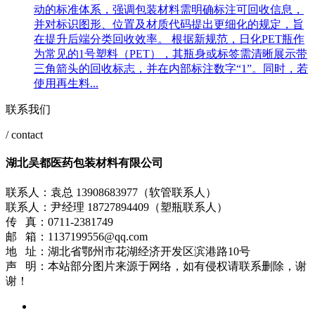
动的标准体系，强调包装材料需明确标注可回收信息，
并对标识图形、位置及材质代码提出更细化的规定，旨
在提升后端分类回收效率。 根据新规范，日化PET瓶作
为常见的1号塑料（PET），其瓶身或标签需清晰展示带
三角箭头的回收标志，并在内部标注数字“1”。同时，若
使用再生料...
联系我们
/ contact
湖北吴都医药包装材料有限公司
联系人：袁总 13908683977（软管联系人）
联系人：尹经理 18727894409（塑瓶联系人）
传 真：0711-2381749
邮 箱：1137199556@qq.com
地 址：湖北省鄂州市花湖经济开发区滨港路10号
声 明：本站部分图片来源于网络，如有侵权请联系删除，谢
谢！