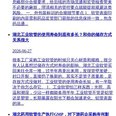
忽略部分合规要求，给后续的市场流通和监管核查带来
不必要的麻烦，理清相关的管控要点就能提前规避这类
风险。 一、外包装标识的合规细节要点 1、软管表面印
刷的内容需和药品监管部门获批的信息保持一致，包含
药品通...
湖北工业软管的使用寿命到底有多长？和你的储存方式
关系很大
2026-06-27
很多工厂采购工业软管的时候只关心材质和规格，很少
有人认真想过储存方式对寿命的影响。湖北工业软管买
回来往仓库一堆，过半年再拿出来用，发现管壁发硬、
封口开裂，直接扔了换新的。其实不是管子质量差，是
存放方式没做对。工业软管的使用寿命长短，有一半取
决于你怎么存它。 1、工业软管怕三样东西：光照、高
温和潮湿，少沾一样都能多用半年‌ 工业软管不管是铝管
还是塑管，长期暴露在阳光下都会加速老化。铝管表面
的涂...
湖北药用软管生产执行GMP，对下游药企采购有何影